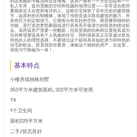
到达美丽的卡略达阿雷亚海滩。该房产拥有一个大型后院和一个
私人车库，提供宽敞的空间和优越的地理位置——非常适合那些
重视靠近大自然和海洋的人。这栋住宅保留了百年历史的建筑细
节，如质朴的石制楼梯，体现了传统亚速尔群岛建筑的魅力，并
具有巨大的定制潜力。它拥有分布良好的空间、两层楼和独特的
功能，是打造您梦想家园或进行具有高升值潜力的投资的绝佳机
会。虽然该房产需要一些翻新，但其坚固的结构和位置使其成为
任何希望塑造具有个人风格的住宅，同时保留其正宗亚速尔群岛
特色的人的理想选择。不要错过这个获得具有如此潜力和特色的
住宅的机会。联系我安排看房，体验这个独特的房产，在这里，
传统与宁静融为一体！.
基本特点
小楼房或独栋别墅
353平方米建筑面积, 322平方米可使用
T4
1个卫生间
面积225平方米
二手/状态良好