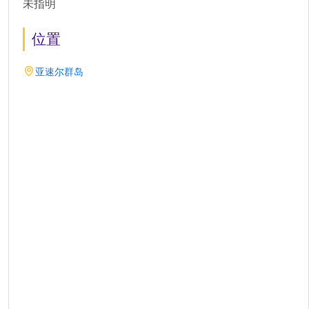
未指明
位置
亚速尔群岛