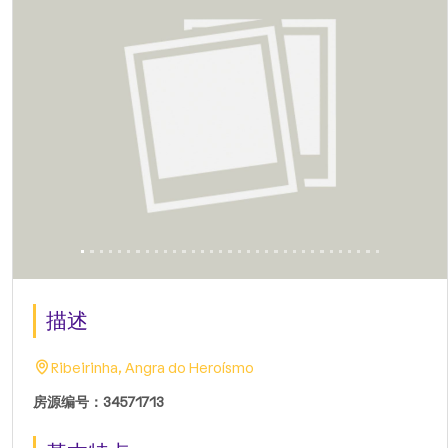
描述
Ribeirinha, Angra do Heroísmo
房源编号：34571713