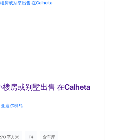
小楼房或别墅出售 在Calheta
公寓 T1
亚速尔群岛
亚速尔群岛
270 平方米
T4
含车库
85 平方米