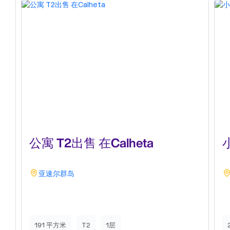
公寓 T2出售 在Calheta
亚速尔群岛
191 平方米
T2
1层