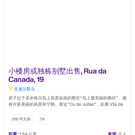
小楼房或独栋别墅出售, Rua da
Canada, 19
亚速尔群岛
房子位于圣米格尔岛上风景如画的教区“岛上最美丽的教区”。拥
有许多美丽的风景和宁静。靠近“Cu de Judas”，距离 Vila da
Povoação 15 分钟路程。房子已准备好入住，一楼有两间卧
室，一楼在高高的阁楼里有两间带阳台的卧室。大型附属建筑和
318 平方米
T4
动物区（旧鸡舍和围栏），大型后院适合耕种和花园。.
距离:
1.84 公里
来源:
个人