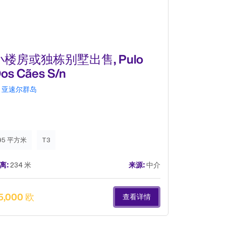
小楼房或独栋别墅出售, Pulo
小楼房或
os Cães S/n
Pau Qu
亚速尔群岛
亚速尔群岛
95 平方米
T3
92 平方米
离:
234 米
来源:
中介
距离:
427 米
5,000 欧
239,000 
查看详情