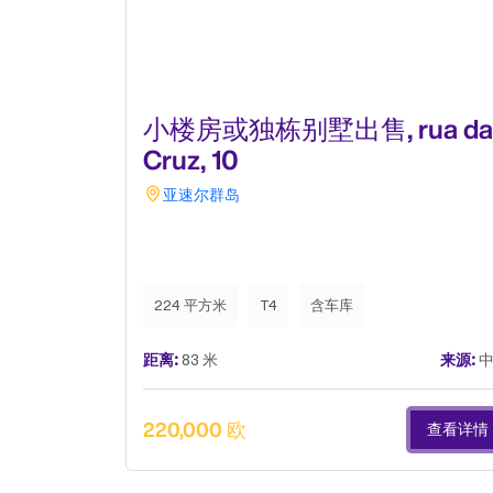
小楼房或独栋别墅出售, rua da
Cruz, 10
亚速尔群岛
224 平方米
T4
含车库
距离:
83 米
来源:
中
220,000 欧
查看详情