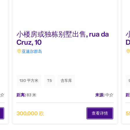
小楼房或独栋别墅出售, rua da
Cruz, 10
D
亚速尔群岛
130 平方米
T5
含车库
介
距离:
83 米
来源:
中介
距
300,000 欧
5
查看详情