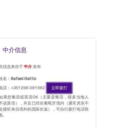
中介信息
此信息来自于
中介
发布
姓名：
Rafael Gatto
电话：+351 296 091 662
立即拨打
如果您葡语或英语OK（主要是葡语，很多当地人
不说英语），并且已经在葡萄牙境内（通常房东不
会接听来自境外的国际长途），可自行拨打电话联
系。