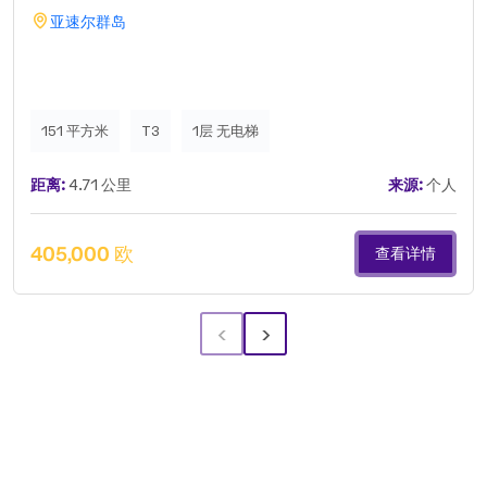
亚速尔群岛
151 平方米
T3
1层 无电梯
距离:
4.71 公里
来源:
个人
405,000 欧
查看详情
‹
›