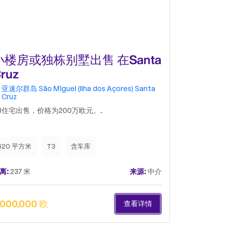
小楼房或独栋别墅出售 在Santa
小楼房
ruz
Canada V
9560-50
亚速尔群岛
São Miguel (Ilha dos Açores)
Santa
亚速尔群岛
Cruz
Cruz
17
3住宅出售，价格为200万欧元。.
620 平方米
T3
含车库
520 平方米
离:
237 米
来源:
中介
距离:
724 米
,000,000 欧
2,000,00
查看详情