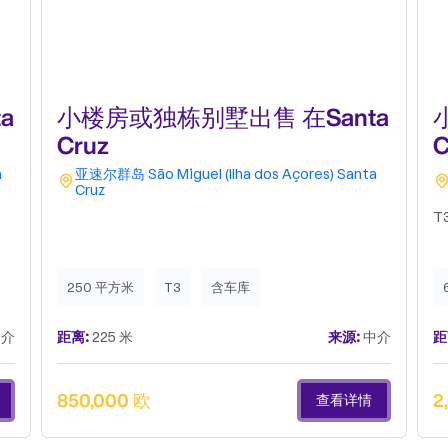
a
小楼房或独栋别墅出售 在Santa
Cruz
C
a
亚速尔群岛
São Miguel (Ilha dos Açores)
Santa
Cruz
T
250 平方米
T3
含车库
介
距离:
225 米
来源:
中介
距
850,000 欧
2
查看详情