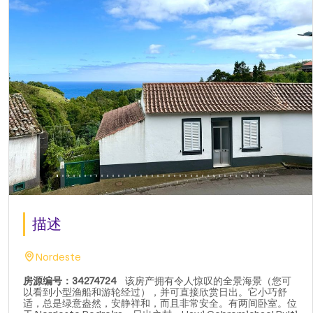
描述
Nordeste
房源编号：34274724
该房产拥有令人惊叹的全景海景（您可
以看到小型渔船和游轮经过），并可直接欣赏日出。它小巧舒
适，总是绿意盎然，安静祥和，而且非常安全。有两间卧室。位