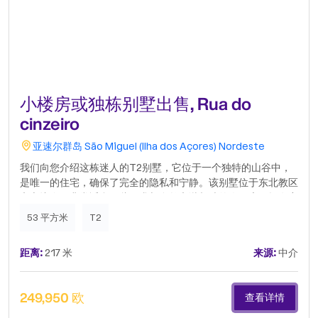
小楼房或独栋别墅出售, Rua do
cinzeiro
亚速尔群岛
São Miguel (Ilha dos Açores)
Nordeste
我们向您介绍这栋迷人的T2别墅，它位于一个独特的山谷中，
是唯一的住宅，确保了完全的隐私和宁静。该别墅位于东北教区
和市议会，非常适合那些寻求与自然和谐相处的人。房子拥有宽
敞的停车位，为日常生活提供便利。此外，它还有一个令人难以
53 平方米
T2
置信的后院，非常适合户外休闲、耕种或只是享受周围宁静的环
境。别墅旁边是一块696平方米的可开发土地，提供了多种可能
距离:
217 米
来源:
中介
性，无论是扩建房屋、建造额外的建筑还是创建一个美丽的绿色
空间。凭借优越的视野和极佳的日照，对于那些希望以舒适、专
属和升值潜力生活的人来说，这是一个独特的机会。不要错过这
249,950 欧
查看详情
个机会！立即安排您的参观。.