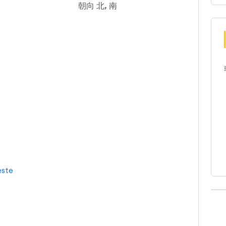
朝向 北, 南
este