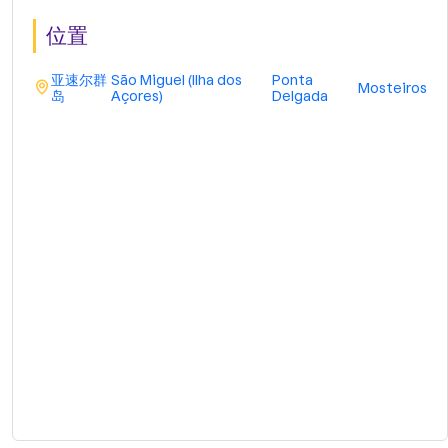
位置
亚速尔群
São Miguel (Ilha dos
Ponta
Mosteiros
岛
Açores)
Delgada