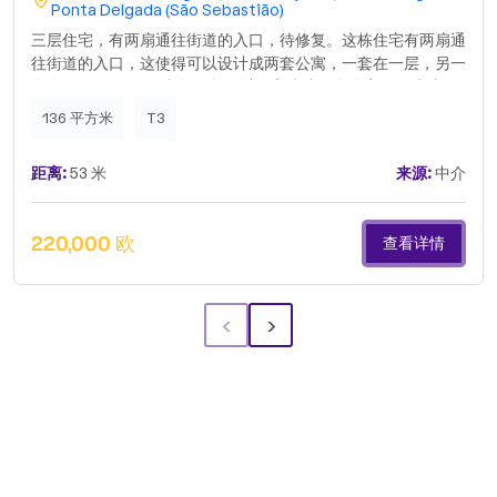
Ponta Delgada (São Sebastião)
三层住宅，有两扇通往街道的入口，待修复。这栋住宅有两扇通
往街道的入口，这使得可以设计成两套公寓，一套在一层，另一
套在两层……例如。当然，您可以放弃建造两套公寓，而建造一
栋甚至可以容纳车库的住宅。该位置位于历史中心，距离大学
136 平方米
T3
100米，距离市政市场400米。由于位于历史中心，因此可以享
受国家建筑税的折扣。构成：底层：1个带2个石拱门的大客
距离:
53 米
来源:
中介
厅；1个后面的浴室；1个小房间；1个小院子。一楼：1个带阳台
的客厅，面向街道；1个厨房；1个客厅；1个遮阳棚；1个浴室；
1个带楼梯通往底层，连接14平方米附属建筑的露台。二楼：2
220,000 欧
查看详情
间卧室（一间面向街道，另一间朝南，远处可看到海景）。.
‹
›