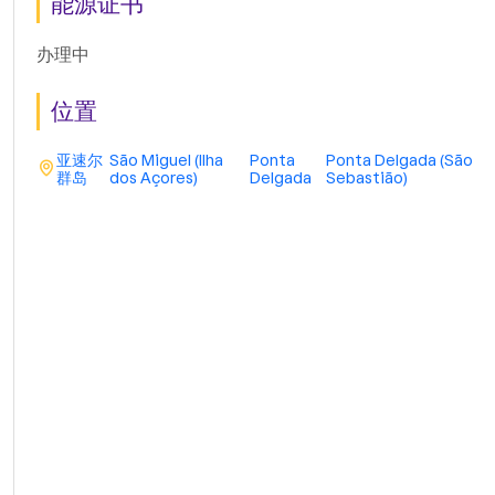
能源证书
办理中
位置
亚速尔
São Miguel (Ilha
Ponta
Ponta Delgada (São
群岛
dos Açores)
Delgada
Sebastião)