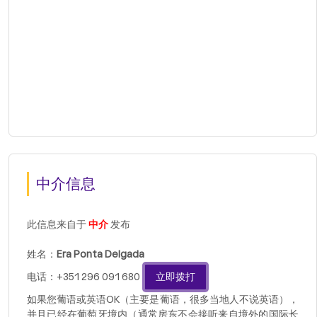
中介信息
此信息来自于
中介
发布
姓名：
Era Ponta Delgada
电话：+351 296 091 680
立即拨打
如果您葡语或英语OK（主要是葡语，很多当地人不说英语），
并且已经在葡萄牙境内（通常房东不会接听来自境外的国际长