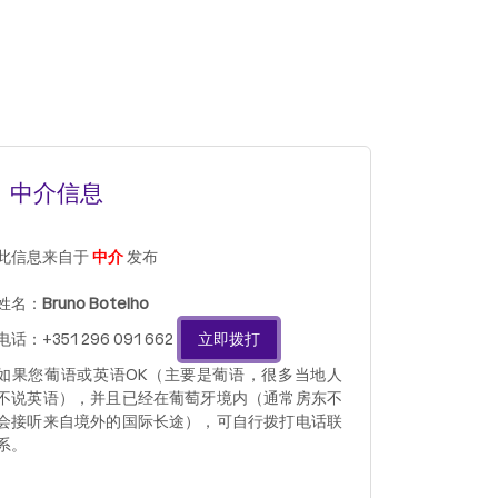
中介信息
此信息来自于
中介
发布
姓名：
Bruno Botelho
电话：+351 296 091 662
立即拨打
如果您葡语或英语OK（主要是葡语，很多当地人
不说英语），并且已经在葡萄牙境内（通常房东不
会接听来自境外的国际长途），可自行拨打电话联
系。