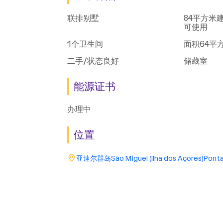
联排别墅
84平方米建
可使用
1个卫生间
面积64平
二手/状态良好
储藏室
能源证书
办理中
位置
亚速尔群岛
São Miguel (Ilha dos Açores)
Ponta