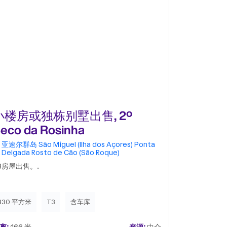
小楼房或独栋别墅出售, 2º
小楼房
eco da Rosinha
Canada 
亚速尔群岛
São Miguel (Ilha dos Açores)
Ponta
亚速尔群岛
Delgada
Rosto de Cão (São Roque)
Delgada
R
3房屋出售。.
优秀的住宅，
330 平方米
T3
含车库
385 平方米