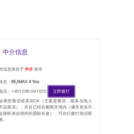
中介信息
此信息来自于
中介
发布
姓名：
RE/MAX 4 You
电话：+351 296 091 670
立即拨打
如果您葡语或英语OK（主要是葡语，很多当地人
不说英语），并且已经在葡萄牙境内（通常房东不
会接听来自境外的国际长途），可自行拨打电话联
系。