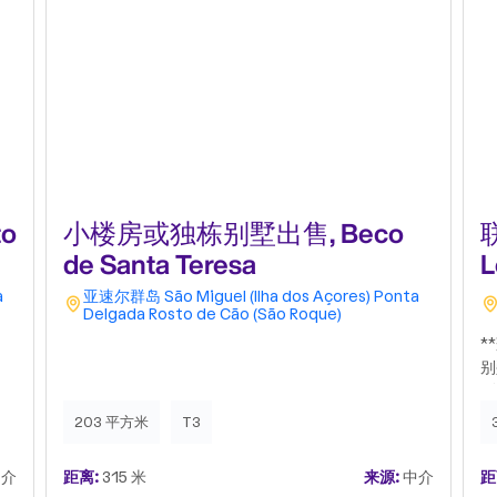
o
小楼房或独栋别墅出售, Beco
联
de Santa Teresa
L
a
亚速尔群岛
São Miguel (Ilha dos Açores)
Ponta
Delgada
Rosto de Cão (São Roque)
*
别
到
越
203 平方米
T3
有
想
介
距离:
315 米
来源:
中介
距
区