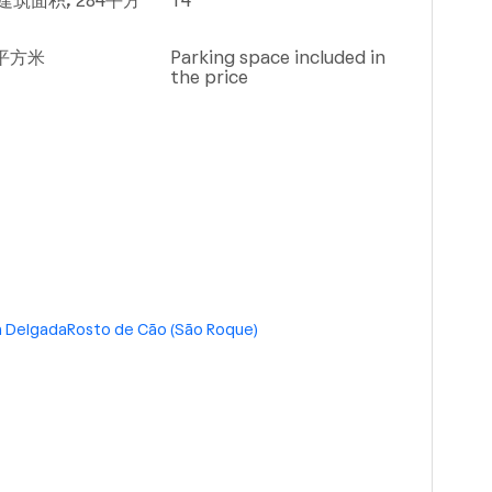
建筑面积, 284平方
T4
2平方米
Parking space included in
the price
 Delgada
Rosto de Cão (São Roque)