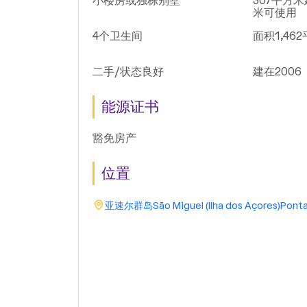
小楼房或独栋别墅
307平方米
米可使用
4个卫生间
面积1,46
二手/状态良好
建在2006
能源证书
豁免房产
位置
亚速尔群岛
São Miguel (Ilha dos Açores)
Ponta