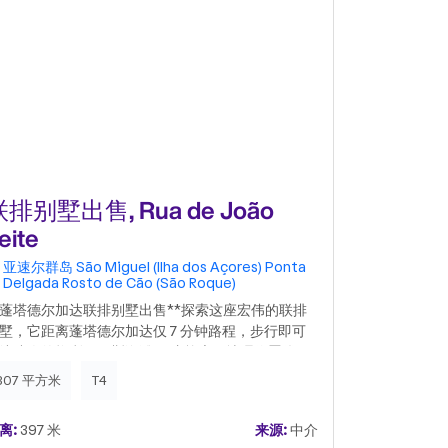
排别墅出售, Rua de João
小楼房或
eite
de Sant
亚速尔群岛
São Miguel (Ilha dos Açores)
Ponta
亚速尔群岛
Delgada
Rosto de Cão (São Roque)
Delgada
R
*蓬塔德尔加达联排别墅出售**探索这座宏伟的联排
墅，它距离蓬塔德尔加达仅 7 分钟路程，步行即可
达迷人的梅利西亚斯海滩。 这栋房子地理位置优
，完美地平衡了宁静与城市便利。 宽敞的休闲区配
307 平方米
T4
78 平方米
烧烤设施和遮阳篷，是与朋友和家人放松身心的理
场所。别墅设有一个优雅的楼梯，将社交区和私人
离:
397 米
来源:
中介
距离:
433 米
分开。 在主楼层，一个宽敞的开放式客厅引人注