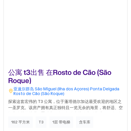
公寓 t3出售 在Rosto de Cão (São
Roque)
亚速尔群岛
São Miguel (Ilha dos Açores)
Ponta Delgada
Rosto de Cão (São Roque)
探索这套宏伟的 T3 公寓，位于蓬塔德尔加达最受欢迎的地区之
一圣罗克。该房产拥有真正独特且一览无余的海景，将舒适、空
间和优越的地理位置融为一体，提供卓越的生活品质。- 3 间卧
室 – 包括一间宽敞的 19 平方米套房- 全景海景 – 非常适合放松
162 平方米
T3
1层 带电梯
含车库
或招待朋友- 极佳的阳光照射 – 所有房间都拥有充足的自然光-