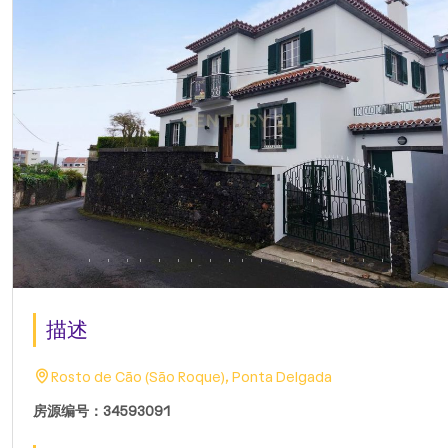
描述
Rosto de Cão (São Roque), Ponta Delgada
房源编号：34593091