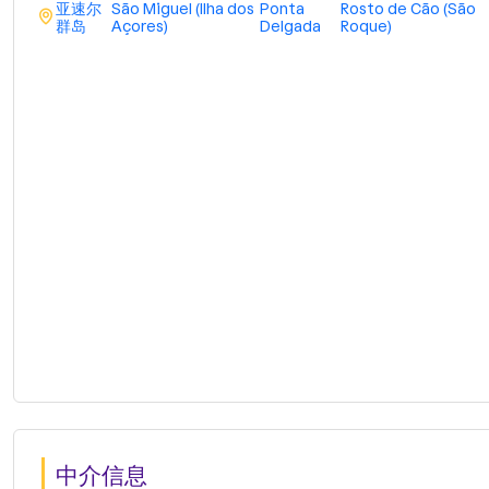
亚速尔
São Miguel (Ilha dos
Ponta
Rosto de Cão (São
群岛
Açores)
Delgada
Roque)
中介信息