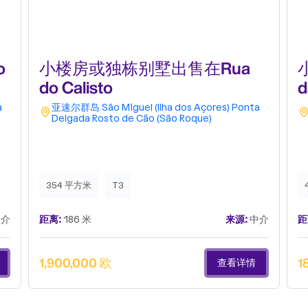
o
小楼房或独栋别墅出售在Rua
do Calisto
d
a
亚速尔群岛
São Miguel (Ilha dos Açores)
Ponta
Delgada
Rosto de Cão (São Roque)
354 平方米
T3
介
距离:
186 米
来源:
中介
距
1,900,000 欧
1
查看详情