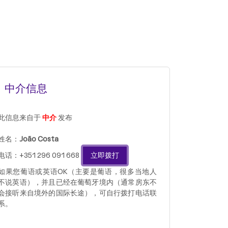
中介信息
此信息来自于
中介
发布
姓名：
João Costa
电话：+351 296 091 668
立即拨打
如果您葡语或英语OK（主要是葡语，很多当地人
不说英语），并且已经在葡萄牙境内（通常房东不
会接听来自境外的国际长途），可自行拨打电话联
系。