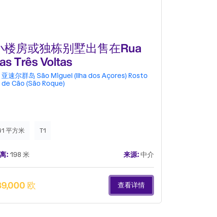
小楼房或独栋别墅出售在Rua
小楼房或
as Três Voltas
dos Caç
亚速尔群岛
São Miguel (Ilha dos Açores)
Rosto
亚速尔群岛
de Cão (São Roque)
de Cão (S
41 平方米
T1
102 平方米
离:
198 米
来源:
中介
距离:
242 米
89,000 欧
285,000 
查看详情