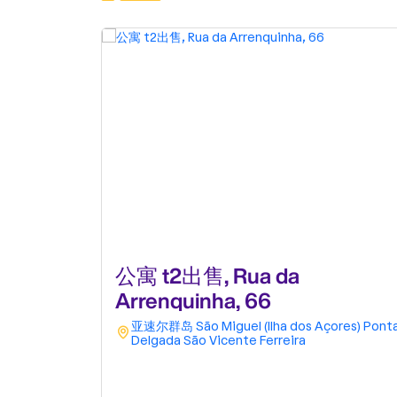
公寓 t2出售, Rua da
Arrenquinha, 66
亚速尔群岛
São Miguel (Ilha dos Açores)
Pont
Delgada
São Vicente Ferreira