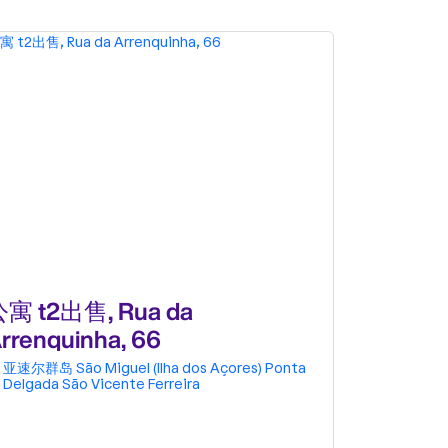
寓 t2出售, Rua da
公寓 t1出
rrenquinha, 66
Arrenqu
亚速尔群岛
São Miguel (Ilha dos Açores)
Ponta
亚速尔群岛
Delgada
São Vicente Ferreira
Delgada
S