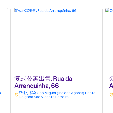
复式公寓出售, Rua da
公
Arrenquinha, 66
A
a
亚速尔群岛
São Miguel (Ilha dos Açores)
Ponta
Delgada
São Vicente Ferreira