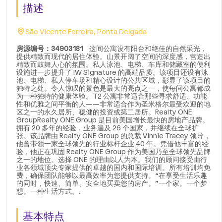
描述
São Vicente Ferreira, Ponta Delgada
房源编号：34903181
这间公寓设有阳台和绝佳的自然采光，
提供精致而现代的居住体验。山景开阔了空间的深度感，营造出
精致而鼓舞人心的氛围。私人泳池、电梯、车库和储藏室的便利
设施进一步提升了 IW Signature 的高端品质。该项目还设有泳
池、电梯、私人停车场和精心设计的公共区域，彰显了该项目的
独特之处。令人惊叹的景色是最大的亮点之一，使每间公寓都成
为一种独特的健康体验。T2 公寓非常适合那些寻求舒适、功能
性和优雅之间平衡的人——非常适合作为圣米格尔最受欢迎的地
区之一的永久居所、稳健的投资或第二居所。Realty ONE
GroupRealty ONE Group 是目前美国增长最快的房地产品牌。
拥有 20 多年的经验，业务遍及 26 个国家，并继续在全球扩
张。该品牌由 Realty ONE Group 的总裁 Vinnie Tracey 领导，
他曾带领一家全球领先的行业标杆企业 40 年。凭借他丰富的经
验，他正在巩固 Realty ONE Group 作为美国乃至全球领先品牌
之一的地位。选择 ONE 的理由以人为本。我们的顾问接受由行
业各领域顶尖专家提供的卓越的国内和国际培训。所有培训均免
费，确保团队能够以最高效率为您提供支持。“在享受生活乐趣
的同时，快速、简单、安全地买卖您的房产。”一个家。一个梦
想。一种生活方式。.
基本特点