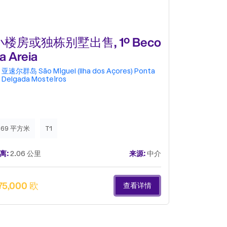
小楼房或独栋别墅出售, 1º Beco
小楼房或
a Areia
das Vin
亚速尔群岛
São Miguel (Ilha dos Açores)
Ponta
亚速尔群岛
Delgada
Mosteiros
Delgada
M
如果您正在寻
住宅……这可
什泰罗斯（Mo
间、极佳的阳
169 平方米
T1
124 平方米
——是打造您
点：✔️ 两层
离:
2.06 公里
来源:
中介
距离:
2.91 公
卧室和1间卫生
楼✔️ 私人后
光线充足- 
75,000 欧
390,000 
查看详情
卧室、卫生间
我跟您说过的
价格为39万
出。侧面有区