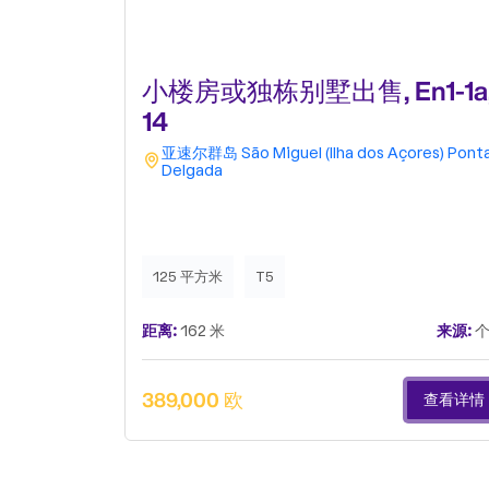
小楼房或独栋别墅出售, En1-1a
14
亚速尔群岛
São Miguel (Ilha dos Açores)
Pont
Delgada
125 平方米
T5
距离:
162 米
来源:
个
389,000 欧
查看详情