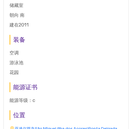
储藏室
朝向 南
建在2011
装备
空调
游泳池
花园
能源证书
能源等级：c
位置
亚速尔群岛
São Miguel (Ilha dos Açores)
Ponta Delgada