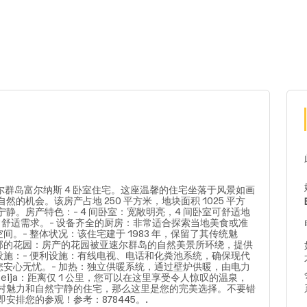
群岛富尔纳斯 4 卧室住宅。这座温馨的住宅坐落于风景如画
机会。该房产占地 250 平方米，地块面积 1025 平方
。房产特色：- 4 间卧室：宽敞明亮，4 间卧室可舒适地
常舒适需求。- 设备齐全的厨房：非常适合探索当地美食或准
。- 整体状况：该住宅建于 1983 年，保留了其传统魅
葱郁的花园：房产的花园被亚速尔群岛的自然美景所环绕，提供
设施：- 便利设施：有线电视、电话和化粪池系统，确保现代
您安心无忧。- 加热：独立供暖系统，通过壁炉供暖，由电力
 Beija：距离仅 1 公里，您可以在这里享受令人惊叹的温泉，
村魅力和自然宁静的住宅，那么这里是您的完美选择。不要错
排您的参观！参考：878445。.