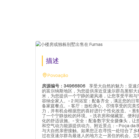
描述
Povoação
房源编号：34966806
享受大自然的魅力：亚速尔
的富尔纳斯地区，为您提供亲近亚速尔群岛葱郁大自然的
米，为您提供一个宁静的避风港，让您享受平和与宁静
容纳全家人。- 2 间浴室：配备齐全，满足您的日
备家庭餐点。- 客厅：放松身心、尽情享受的完美空间
力，并有机会根据您的喜好进行个性化改造。- 
了一个宁静放松的环境。- 洗衣房和储藏室。便利
化的舒适设施。- 安全：配备数字安全摄像头，让
和空气动力能源提供动力。附近景点：- Poça da
与大自然亲密接触。如果您正在寻找一处结合了乡
过在亚速尔群岛最迷人的地方之一居住的机会。立即安