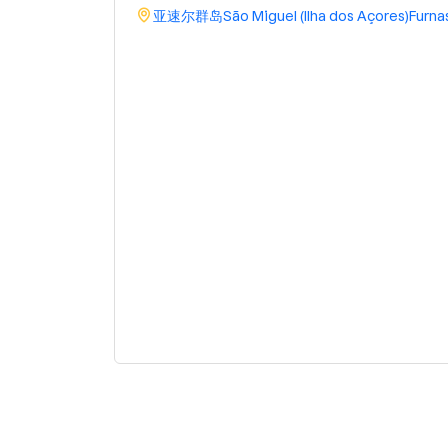
亚速尔群岛
São Miguel (Ilha dos Açores)
Furna