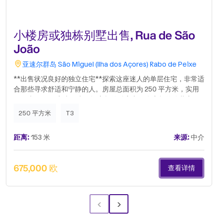
小楼房或独栋别墅出售, Rua de São
João
亚速尔群岛
São Miguel (Ilha dos Açores)
Rabo de Peixe
**出售状况良好的独立住宅**探索这座迷人的单层住宅，非常适
合那些寻求舒适和宁静的人。房屋总面积为 250 平方米，实用
面积为 240 平方米，由 3 间宽敞的卧室和一个宽敞的公共客厅
组成，非常适合家庭时光。设备齐全且实用的厨房旁边设有一个
250 平方米
T3
洗衣房，使日常生活更加实用。该房产还设有三间浴室，确保所
有住户的舒适。室外是一个真正的绿洲，拥有维护良好的草坪和
距离:
153 米
来源:
中介
一些果树，为环境带来清新感。室外的一个附属建筑提供了一个
额外的厨房和两间卧室，其中一间非常适合储藏。房子还设有一
个宽敞的车库和车辆的侧面入口。该地块面积为 780 平方米，
675,000 欧
查看详情
这是一个绝佳的商机，价格面议。优越的地理位置和朝东的朝向
确保全天都有自然光。不要错过参观这座美妙住宅的机会。立即
预约参观，来了解您的新家！.
‹
›