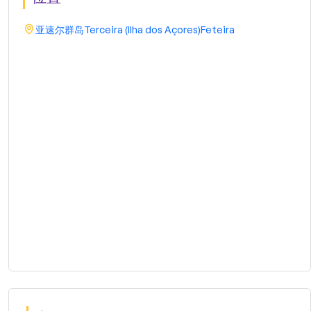
亚速尔群岛
Terceira (Ilha dos Açores)
Feteira