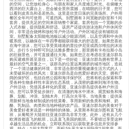
的空间，让您放松身心，与朋友和家人共度难忘时光。在俯瞰大
西洋的巨大露台上，您会被全景所震撼，在晴朗的日子里，您可
以看到皮库岛和圣若热岛。这里是欣赏日落的完美场所。户外用
餐区全年均可使用，可遮挡风。别墅拥有 3 间宽敞的卧室和 1 间
套房，提供充足的空间来容纳整个家庭。套房包括一个宽敞的步
入式衣橱，提供隐私和舒适。该房产还提供游泳池和户外休闲空
间，非常适合烧烤和放松等户外活动。户外区域还设有辅助浴
室。别墅配备太阳能电池板以减少能源消耗，以及空调和中央供
暖系统，以确保在一年四季都能获得最大的舒适度。如果您喜欢
在海中游泳，您可以享受英雄港的普拉伊尼亚或西尔维拉的沐浴
区。步行 5 分钟即可到达法雅多费舍尔，那里拥有卡布拉斯小岛
的壮丽景色，并可直接通往大海。如果您正在考虑在亚速尔群岛
购买避难所甚至居住，以下是一些好处：亚速尔群岛拥有世界上
最好的空气质量之一。该群岛的位置远离拥挤的城市地区，造就
了一个清洁健康的环境，非常适合那些重视健康生活方式的人；
未受破坏的自然风光：亚速尔群岛是自然爱好者的天堂。拥有广
阔的保护区，包括自然公园和海洋保护区，您将有机会探索和享
受各种生物多样性丰富的生态系统，从茂密的森林到海洋生物。
户外活动：凭借其多样化的景观，亚速尔群岛提供各种户外活
动。您可以享受徒步旅行、在清澈的海水中潜水、观赏鲸鱼和海
豚、划船、冲浪、划独木舟、打高尔夫等等。当地美食：提供采
用新鲜当地食材制成的传统菜肴。享用新鲜的鱼类和海鲜、奶
酪、乳制品、肉类和当地种植的农产品。亚速尔群岛的美食对于
美食爱好者来说是一种独特的体验。从里斯本和波尔图有直飞航
班，从葡萄牙大陆前往亚速尔群岛非常方便。此外，还有从几个
欧洲首都直飞的航班，以及直飞美国的航班。不要错过享受这种
卓越生活品质的机会。立即联系我们以获取更多信息并安排参
观。特点：1 间大型客厅，面积 59 平方米3 间卧室1 间套房，面