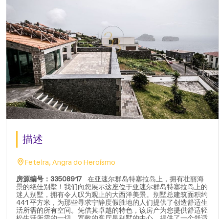
描述
Feteira, Angra do Heroísmo
房源编号：33508917
在亚速尔群岛特塞拉岛上，拥有壮丽海
景的绝佳别墅！我们向您展示这座位于亚速尔群岛特塞拉岛上的
迷人别墅，拥有令人叹为观止的大西洋美景。别墅总建筑面积约
441 平方米，为那些寻求宁静度假胜地的人们提供了创造舒适生
活所需的所有空间。凭借其卓越的特色，该房产为您提供舒适轻
松生活所需的一切。宽敞的客厅是别墅的中心，提供了一个舒适