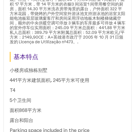
积 17 平方米，带 14 平方米的衣橱3 间浴室1 间带用餐空间的厨
房，面积 14.30 平方米洗衣房带海景的露台，户外面积 322 平
方米花园，带烧烤的户外空间室外游泳池支持游泳池的浴室太阳
能电池板双层玻璃窗客厅和房间采用浮动地板木制楼梯储藏空
间，额外的中央供暖空调可停放 3 辆车的车库最多可停放 4 辆车
的室外停车位实用面积：245.09 平方米总面积：441.88 平方米
私人总面积：389.79 平方米附属总面积：52.09 平方米欧元/平
方米：2149,90CE：A+英雄港市政厅于 2005 年 10 月 31 日颁
发的 Licença de Utilização nº473。.
基本特点
小楼房或独栋别墅
441平方米建筑面积, 245平方米可使用
T4
5个卫生间
面积868平方米
露台和阳台
Parking space included in the price