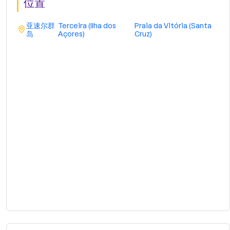
位置
亚速尔群
Terceira (Ilha dos
Praia da Vitória (Santa
岛
Açores)
Cruz)