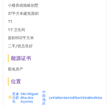
小楼房或独栋别墅
37平方米建筑面积
T1
1个卫生间
面积602平方米
二手/状态良好
能源证书
豁免房产
位置
中
亚速
São Miguel
部
尔群
(Ilha dos
Leiria
Nordeste
Ribeirinha
Redinha
地
岛
Açores)
区