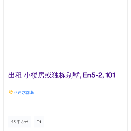
出租 小楼房或独栋别墅, En5-2, 101
亚速尔群岛
45 平方米
T1