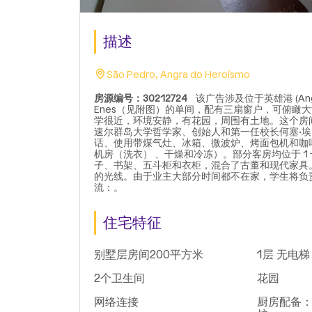
描述
São Pedro, Angra do Heroísmo
房源编号：30212724
该广告涉及位于英雄港 (Angra do
Enes（见附图）的单间，配有三扇窗户，可俯瞰大
学很近，环境安静，有花园，周围有土地。这个房
速尔群岛大学哲学家、创始人和第一任校长何塞·
话、使用带煤气灶、冰箱、微波炉、烤面包机和咖
机房（洗衣） 、干燥和冷冻）。部分客房均位于 1
子、书架、五斗柜和衣柜，混合了古董和现代家具
的光线。由于业主大部分时间都不在家，学生将负
流：。
住宅特征
别墅层房间200平方米
1层 无电梯
2个卫生间
花园
网络连接
厨房配备