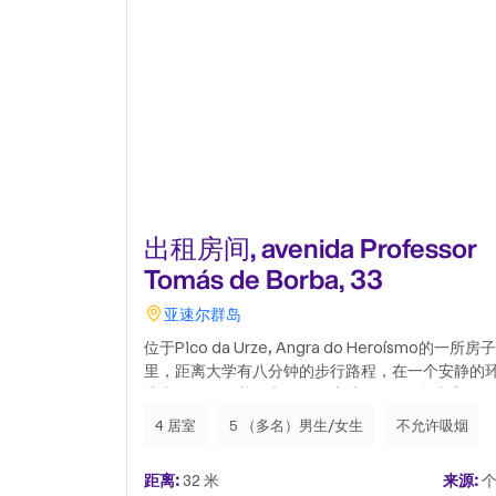
出租房间, avenida Professor
Tomás de Borba, 33
亚速尔群岛
位于Pico da Urze, Angra do Heroísmo的一所房子
里，距离大学有八分钟的步行路程，在一个安静的
境中，有一个花园和周围的土地，有4间学生房间（
间单人间和1间双人间）。这些资源包括在每月费用
4 居室
5 （多名）男生/女生
不允许吸烟
中：水、电和互联网、固定电话、使用厨房、带电
的客厅和机房（洗衣服、干衣机和冰箱）。炉子和
距离:
32 米
来源:
个
水的煤气费由住户分摊。房间配备一张床和换洗衣