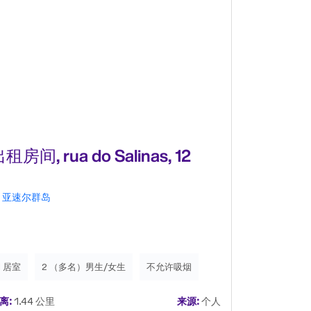
租房间, rua do Salinas, 12
出租房间, 
melancó
亚速尔群岛
亚速尔群岛
电视有线电视
速尔大学的教
1 居室
2 （多名）男生/女生
不允许吸烟
3 居室
2
离:
1.44 公里
来源:
个人
距离:
1.88 公