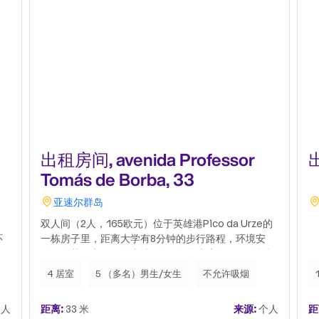
出租房间, avenida Professor
出
Tomás de Borba, 33
亚速尔群岛
双人间（2人，165欧元）位于英雄港Pico da Urze的
环
一栋房子里，距离大学有8分钟的步行路程，环境安
3
静，有花园和周围的土地（有4间学生房间： 3 个单打
和 1 个双人）。这些资源包含在每月费用中：水、电
4 居室
5 （多名）男生/女生
不允许吸烟
视
和互联网、固定电话、厨房、带电视的客厅和机房
热
（洗衣机、烘干机和冰箱）。客房配有床和换洗衣
人
距离:
33 米
来源:
个人
距
服、桌子、LED灯、轮椅、书架、抽屉柜和衣柜，融合