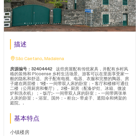
描述
São Caetano, Madalena
房源编号：32404442
这些房屋配有传统家具，并配有乡村风
格的装饰和 Picoense 乡村生活场景。游客可以在里面享受家一
般的隐私和舒适。房子配有电视、电器、衣服和完整的陶器。房
子建在两层楼：1楼- 一间带双人床的卧室；- 客厅和楼梯可通往
二楼（公用厨房和餐厅）。2楼- 厨房（配备炉灶、冰箱、微波
炉和洗衣机）；- 饭厅;- 一间带双人床的卧室；- 一间带两张单
人床的卧室；- 浴室。国外：- 柜台;- 带桌子、遮阳伞和烤架的
庭院。.
基本特点
小镇楼房