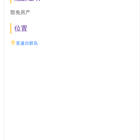
豁免房产
位置
亚速尔群岛