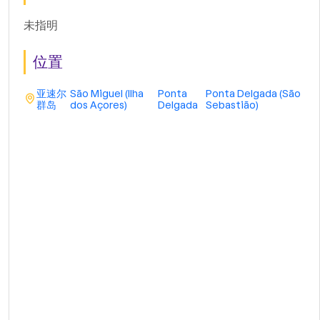
未指明
位置
亚速尔
São Miguel (Ilha
Ponta
Ponta Delgada (São
群岛
dos Açores)
Delgada
Sebastião)