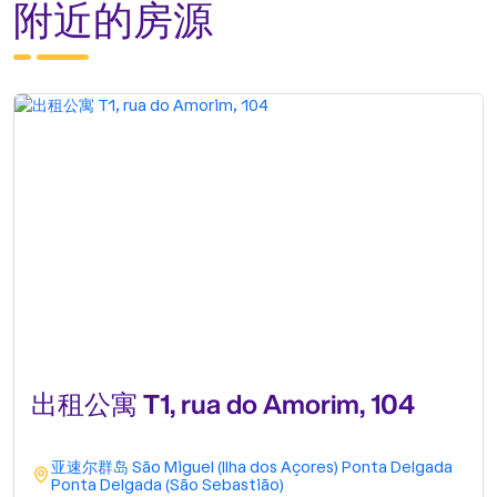
附近的房源
出租公寓 T1, rua do Amorim, 104
亚速尔群岛
São Miguel (Ilha dos Açores)
Ponta Delgada
Ponta Delgada (São Sebastião)