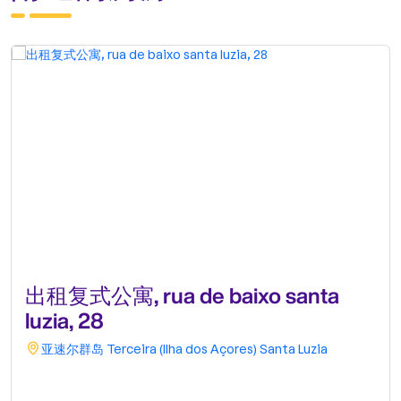
出租复式公寓, rua de baixo santa
luzia, 28
亚速尔群岛
Terceira (Ilha dos Açores)
Santa Luzia