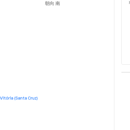
朝向 南
 Vitória (Santa Cruz)