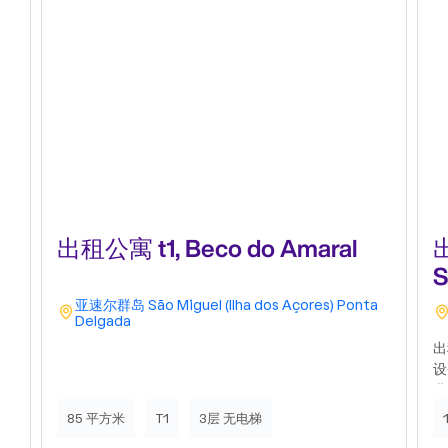
出租公寓 t1, Beco do Amaral
出
S
亚速尔群岛
São Miguel (Ilha dos Açores)
Ponta
Delgada
出
设
业
和
85 平方米
T1
3层 无电梯
柜