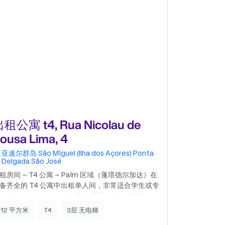
租公寓 t4, Rua Nicolau de
出租公寓 t
ousa Lima, 4
do Móna
亚速尔群岛
São Miguel (Ilha dos Açores)
Ponta
亚速尔群岛
Delgada
São José
Delgada
P
租房间 – T4 公寓 – Paim 区域（蓬塔德尔加达）在
T3户型（T
备齐全的 T4 公寓中出租单人间，非常适合学生或专
车站，靠近快
人士，位于 Paim 区域，这是蓬塔德尔加达最实用
独立入口，包
最中心的区域之一。物业亮点：• 配备床、书桌、衣
不允许携带宠
112 平方米
T4
3层 无电梯
140 平方米
和电视的单人间；• 设备齐全的现代化厨房（烤箱、
金。不包含费