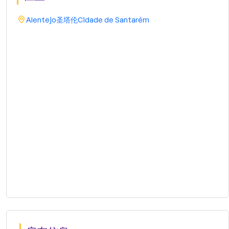
Alentejo
圣塔伦
Cidade de Santarém