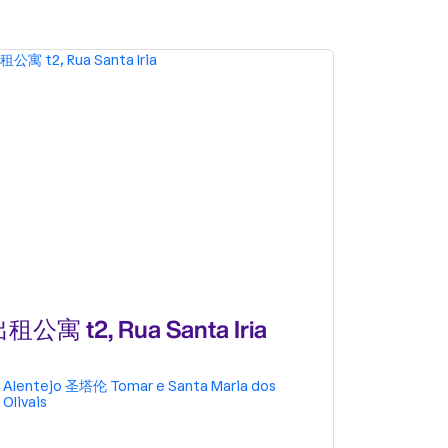
租公寓 t2, Rua Santa Iria
出租公寓 t
Maria do
Alentejo
圣塔伦
Tomar e Santa Maria dos
Alentejo
Olivais
Olivais