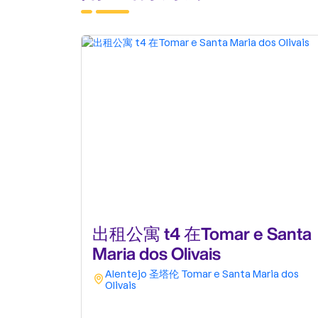
出租公寓 t4 在Tomar e Santa
Maria dos Olivais
Alentejo
圣塔伦
Tomar e Santa Maria dos
Olivais