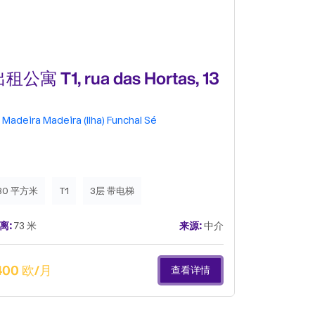
租公寓 T1, rua das Hortas, 13
出租t0单
Madeira
Madeira (Ilha)
Funchal
Sé
Madeira
M
80 平方米
T1
3层 带电梯
60 平方米
离:
73 米
来源:
中介
距离:
73 米
400 欧/月
1000 欧/
查看详情