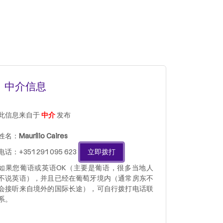
中介信息
此信息来自于
中介
发布
姓名：
Maurílio Caires
电话：+351 291 095 623
立即拨打
如果您葡语或英语OK（主要是葡语，很多当地人
不说英语），并且已经在葡萄牙境内（通常房东不
会接听来自境外的国际长途），可自行拨打电话联
系。