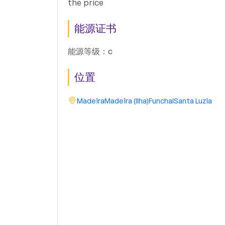
the price
能源证书
能源等级：c
位置
Madeira
Madeira (Ilha)
Funchal
Santa Luzia