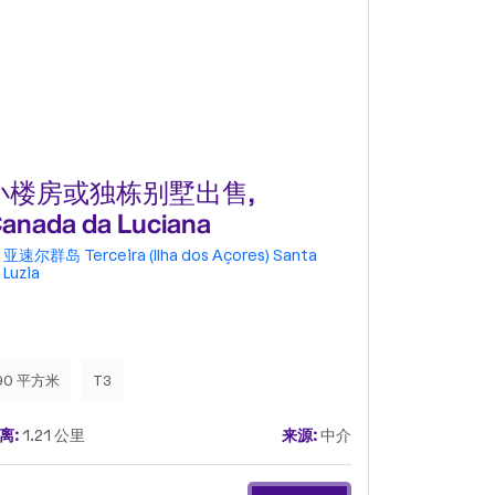
小楼房或独栋别墅出售,
公寓 t3出
anada da Luciana
亚速尔群岛
Terceira (Ilha dos Açores)
Santa
亚速尔群岛
Luzia
Luzia
90 平方米
T3
100 平方米
离:
1.21 公里
来源:
中介
距离:
1.32 公