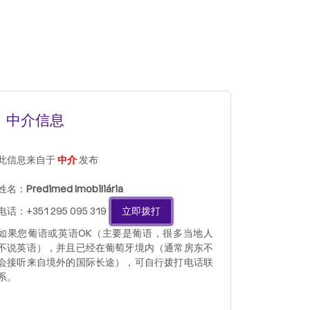
中介信息
此信息来自于
中介
发布
姓名：
Predimed Imobiliária
电话：+351 295 095 319
立即拨打
如果您葡语或英语OK（主要是葡语，很多当地人
不说英语），并且已经在葡萄牙境内（通常房东不
会接听来自境外的国际长途），可自行拨打电话联
系。