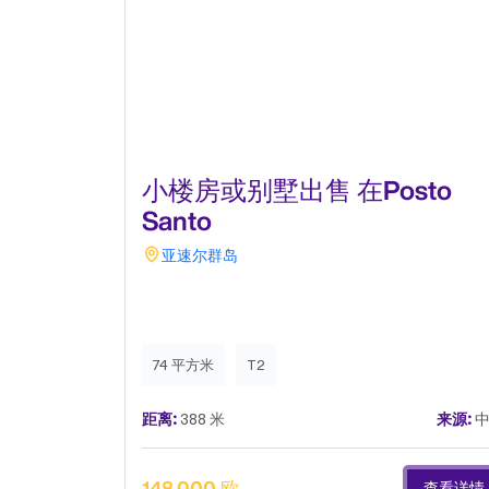
小楼房或别墅出售 在Posto
Santo
亚速尔群岛
74 平方米
T2
距离:
388 米
来源:
中
148,000 欧
查看详情