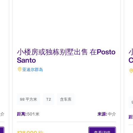
小楼房或独栋别墅出售 在Posto
Santo
C
亚速尔群岛
98 平方米
T2
含车库
介
距离:
501 米
来源:
中介
距
128,000 欧
查看详情