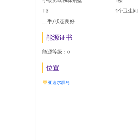
小楼房或独栋别墅
1楼
T3
1个卫生间
二手/状态良好
能源证书
能源等级：c
位置
亚速尔群岛