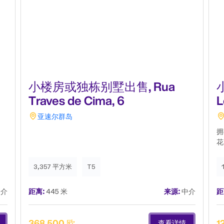
小楼房或独栋别墅出售, Rua
Traves de Cima, 6
L
亚速尔群岛
拥
花
洛
村
3,357 平方米
T5
年
尔
介
距离:
445 米
来源:
中介
距
养
茹
富
368,500 欧
1
查看详情