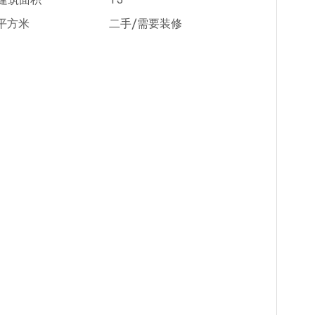
米建筑面积
T3
8平方米
二手/需要装修