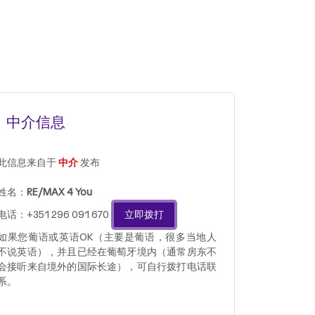
中介信息
此信息来自于
中介
发布
姓名：
RE/MAX 4 You
电话：+351 296 091 670
立即拨打
如果您葡语或英语OK（主要是葡语，很多当地人
不说英语），并且已经在葡萄牙境内（通常房东不
会接听来自境外的国际长途），可自行拨打电话联
系。