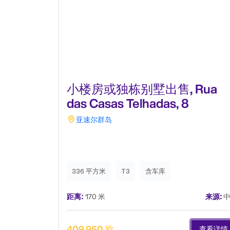
小楼房或独栋别墅出售, Rua
das Casas Telhadas, 8
亚速尔群岛
336 平方米
T3
含车库
距离:
170 米
来源:
中
409,950 欧
查看详情