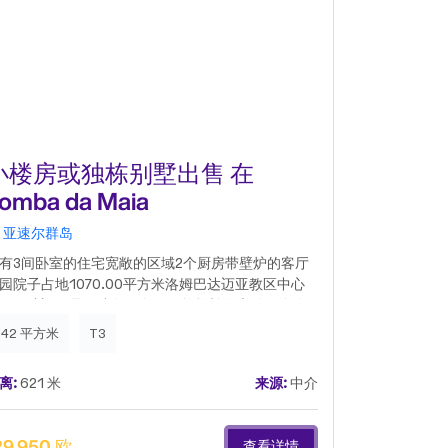
小楼房或独栋别墅出售 在
小楼房
omba da Maia
Fenais 
亚速尔群岛
亚速尔群岛
有3间卧室的住宅宽敞的区域2个厨房带壁炉的客厅
园院子占地1070.00平方米洛姆巴达迈亚教区中心
姆巴达迈亚是亚速尔群岛里贝拉格兰德市的一个农
教区，面积20.47平方公里，人口1152人（2011
142 平方米
T3
120 平方米
），人口密度为每平方公里56.3人。它位于圣米格
岛北部海岸中部地区，是亚速尔群岛最重要的奶牛
离:
621 米
来源:
中介
距离:
1.27 公
殖区之一，北临大海，东、西分别与费纳伊斯达阿
达和迈亚教区（均属里贝拉格兰德市）接壤，南与
尔纳斯教区（波沃阿桑市）接壤。除了洛姆巴达迈
29,950 欧
155,000 
查看详情