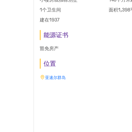
小楼房或独栋别墅
148平方
1个卫生间
面积1,39
建在1937
能源证书
豁免房产
位置
亚速尔群岛