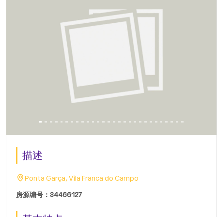
描述
Ponta Garça, Vila Franca do Campo
房源编号：34466127