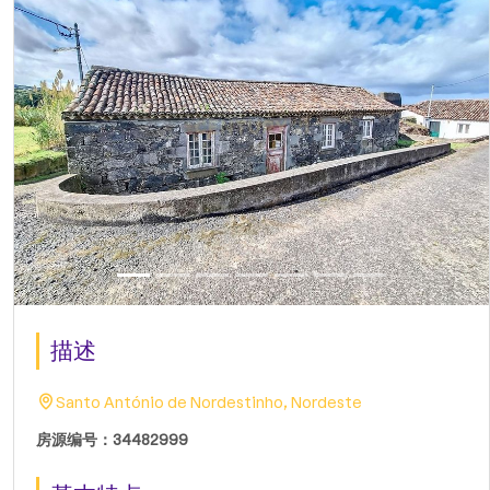
描述
Santo António de Nordestinho, Nordeste
房源编号：34482999