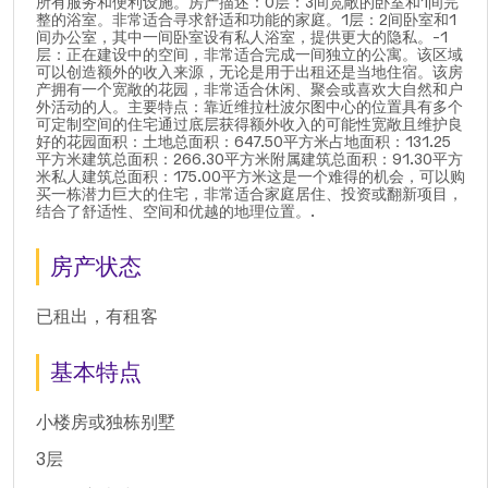
所有服务和便利设施。房产描述：0层：3间宽敞的卧室和1间完
整的浴室。非常适合寻求舒适和功能的家庭。1层：2间卧室和1
间办公室，其中一间卧室设有私人浴室，提供更大的隐私。-1
层：正在建设中的空间，非常适合完成一间独立的公寓。该区域
可以创造额外的收入来源，无论是用于出租还是当地住宿。该房
产拥有一个宽敞的花园，非常适合休闲、聚会或喜欢大自然和户
外活动的人。主要特点：靠近维拉杜波尔图中心的位置具有多个
可定制空间的住宅通过底层获得额外收入的可能性宽敞且维护良
好的花园面积：土地总面积：647.50平方米占地面积：131.25
平方米建筑总面积：266.30平方米附属建筑总面积：91.30平方
米私人建筑总面积：175.00平方米这是一个难得的机会，可以购
买一栋潜力巨大的住宅，非常适合家庭居住、投资或翻新项目，
结合了舒适性、空间和优越的地理位置。.
房产状态
已租出，有租客
基本特点
小楼房或独栋别墅
3层