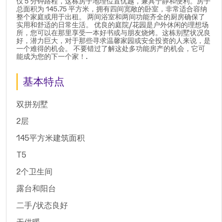
仅 5 分钟路程，这栋房子地理位置优越，兼具宁静和便利。房子
总面积为 145.75 平方米，拥有四间宽敞的卧室，非常适合容纳
整个家庭或用于出租。 两间浴室和两间功能齐全的厨房确保了
实用和舒适的日常生活。 优良的庭院/花园是户外休闲的理想场
所，您可以在那里享受一本好书或与朋友烧烤。这栋别墅状况良
好，潜力巨大，对于那些寻求温馨家园或安全投资的人来说，是
一个难得的机会。 不要错过了解这处多功能房产的机会，它可
能成为您的下一个家！.
基本特点
双拼别墅
2层
145平方米建筑面积
T5
2个卫生间
露台和阳台
二手/状态良好