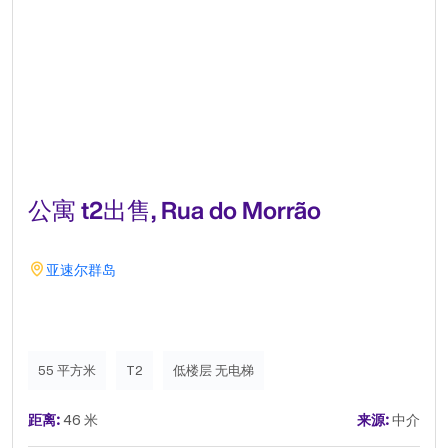
公寓 t2出售, Rua do Morrão
亚速尔群岛
55 平方米
T2
低楼层 无电梯
距离:
46 米
来源:
中介