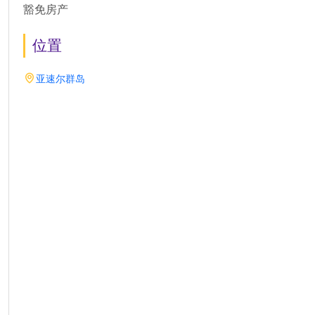
豁免房产
位置
亚速尔群岛