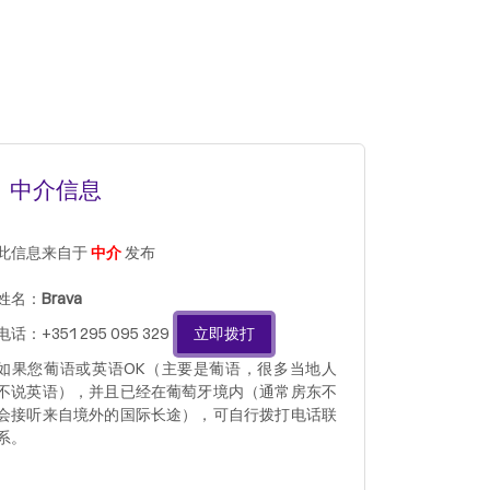
中介信息
此信息来自于
中介
发布
姓名：
Brava
电话：+351 295 095 329
立即拨打
如果您葡语或英语OK（主要是葡语，很多当地人
不说英语），并且已经在葡萄牙境内（通常房东不
会接听来自境外的国际长途），可自行拨打电话联
系。