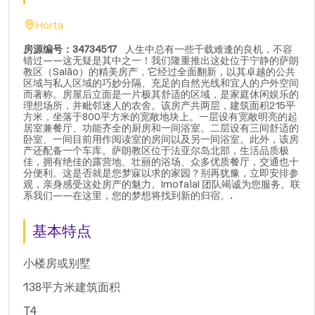
Horta
房源编号：34734517
人生中总有一些千载难逢的良机，不容
错过——这无疑是其中之一！我们隆重推出这处位于宁静的萨朗
教区（Salão）的精美房产，它经过全面翻新，以其卓越的公共
区域与私人区域的巧妙分隔、充足的自然光线和宜人的户外空间
而著称。房屋后立面是一片极其舒适的区域，是家庭休闲娱乐的
理想场所，并毗邻迷人的农舍。该房产共两层，建筑面积215平
方米，坐落于800平方米的宽敞地块上。一层设有宽敞明亮的起
居室兼餐厅、功能齐全的厨房和一间浴室。二层设有三间舒适的
卧室、一间目前用作阅读室的房间以及另一间浴室。此外，该房
产还配备一个车库。萨朗教区位于法亚尔岛北部，生活品质极
佳，拥有绝佳的露营地、壮丽的浴场、众多优质餐厅，交通也十
分便利。这是否就是您梦寐以求的家园？别再犹豫，立即安排参
观，亲身感受这处房产的魅力。Imofaial 团队竭诚为您服务。联
系我们——在这里，您的梦想将找到新的归宿。.
基本特点
小楼房或别墅
138平方米建筑面积
T4