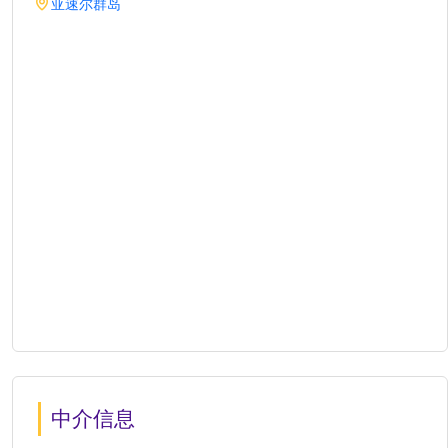
亚速尔群岛
中介信息