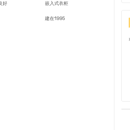
良好
嵌入式衣柜
建在1995