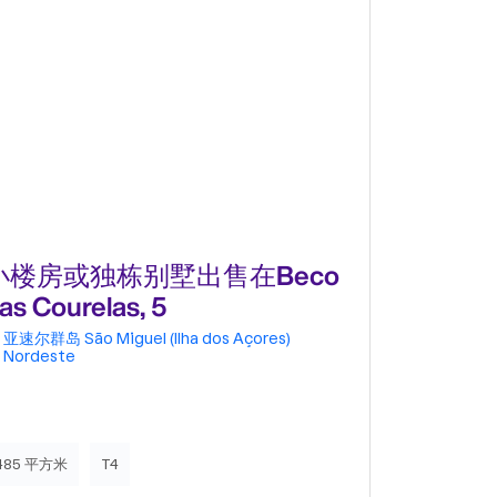
小楼房或独栋别墅出售在Beco
小楼房
as Courelas, 5
Estrada
亚速尔群岛
São Miguel (Ilha dos Açores)
亚速尔群岛
Nordeste
88 平方米
485 平方米
T4