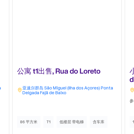
公寓 t1出售, Rua do Loreto
d
a
亚速尔群岛
São Miguel (Ilha dos Açores)
Ponta
Delgada
Fajã de Baixo
参
86 平方米
T1
低楼层 带电梯
含车库