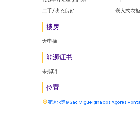
106平方米建筑面积
T1
二手/状态良好
嵌入式衣
楼房
无电梯
能源证书
未指明
位置
亚速尔群岛
São Miguel (Ilha dos Açores)
Ponta