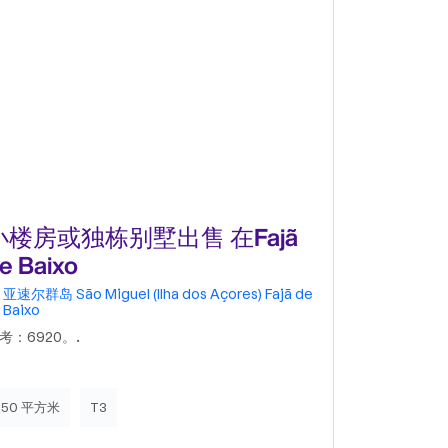
小楼房或独栋别墅出售 在Fajã
公寓 t2出售
e Baixo
Santo, 7
亚速尔群岛
São Miguel (Ilha dos Açores)
Fajã de
亚速尔群岛
Baixo
Delgada
F
考：6920。.
出售位于洛雷
底全面翻新，
它位于Fajã 
便地前往蓬塔
150 平方米
T3
94 平方米
全面翻新包括
的电动厨房；