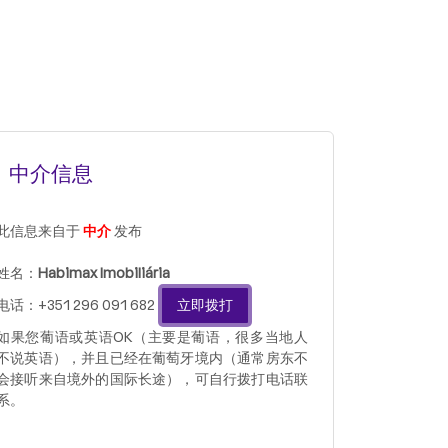
中介信息
此信息来自于
中介
发布
姓名：
Habimax Imobiliária
电话：+351 296 091 682
立即拨打
如果您葡语或英语OK（主要是葡语，很多当地人
不说英语），并且已经在葡萄牙境内（通常房东不
会接听来自境外的国际长途），可自行拨打电话联
系。