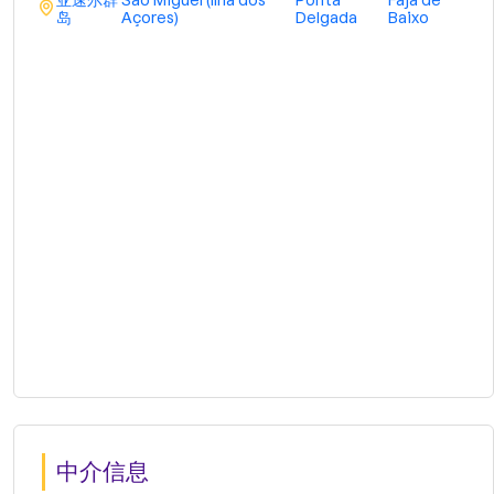
亚速尔群
São Miguel (Ilha dos
Ponta
Fajã de
岛
Açores)
Delgada
Baixo
中介信息